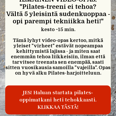
"Pilates-treeni ei tehoa?
Vältä 5 yleisintä sudenkuoppaa -
opi parempi tekniikka heti!"
kesto ~15 min.
Tämä lyhyt video-opas kertoo, mitkä
yleiset "virheet" estävät nopeampaa
kehittymistä lajissa - ja miten saat
enemmän tehoa liikkeisiin, ilman että
tarvitsee treenata sen enempää, saati
sitten vuosikausia samoilla "vajeilla". Opas
on hyvä alku Pilates-harjoitteluun.
JES! Haluan startata pilates-
oppimatkani heti tehokkaasti.
KLIKKAA TÄSTÄ!