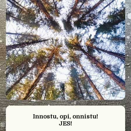
Innostu,
opi
, onnistu
!
JES!